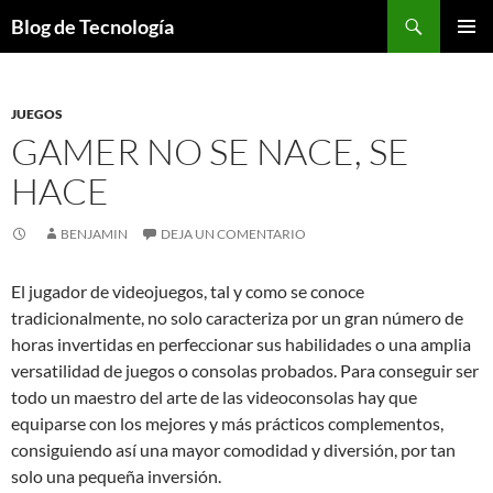
Buscar
Blog de Tecnología
SALTAR
MENÚ
AL
PRINCI
CONTENIDO
JUEGOS
GAMER NO SE NACE, SE
HACE
BENJAMIN
DEJA UN COMENTARIO
El jugador de videojuegos, tal y como se conoce
tradicionalmente, no solo caracteriza por un gran número de
horas invertidas en perfeccionar sus habilidades o una amplia
versatilidad de juegos o consolas probados. Para conseguir ser
todo un maestro del arte de las videoconsolas hay que
equiparse con los mejores y más prácticos complementos,
consiguiendo así una mayor comodidad y diversión, por tan
solo una pequeña inversión.