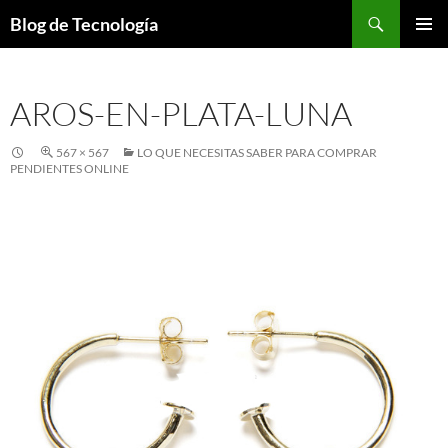
Buscar
Blog de Tecnología
SALTAR
MENÚ
AL
PRINCI
CONTENIDO
AROS-EN-PLATA-LUNA
567 × 567
LO QUE NECESITAS SABER PARA COMPRAR
PENDIENTES ONLINE