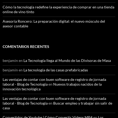
Cómo la tecnología redefine la experiencia de comprar en una tienda
online de vino tinto
Asesoría Roncero: La preparación digital: el nuevo músculo del
asesor contable
COMENTARIOS RECIENTES
benjamin
en
La Tecnología llega al Mundo de las Divisoras de Masa
benjamin
en
La tecnología de las casas prefabricadas
Las ventajas de contar con buen software de registro de jornada
laboral - Blog de Tecnología
en
Nuevos trabajos nacidos de la
innovación tecnológica
Las ventajas de contar con buen software de registro de jornada
laboral - Blog de Tecnología
en
Buscar empleo y trabajar sin salir de
casa
Convertidor de Youtube | Cómo Convertir Vídeos MP4
en
Los