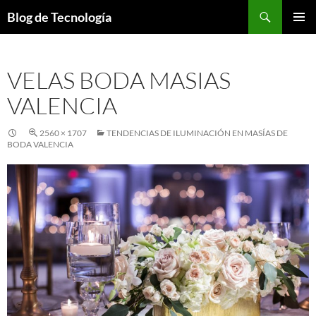
Buscar
Blog de Tecnología
SALTAR
MENÚ
AL
PRINCI
CONTENIDO
VELAS BODA MASIAS
VALENCIA
2560 × 1707
TENDENCIAS DE ILUMINACIÓN EN MASÍAS DE
BODA VALENCIA