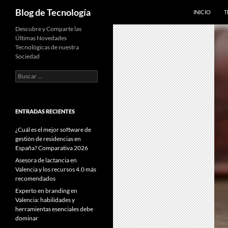
SALTAR AL C
Buscar
Blog de Tecnología
INICIO
T
Descubre y Comparte las
Últimas Novedades
Tecnológicas de nuestra
Sociedad
Buscar:
ENTRADAS RECIENTES
¿Cuál es el mejor software de
gestión de residencias en
España? Comparativa 2026
Asesora de lactancia en
Valencia y los recursos 4.0 más
recomendados
Experto en branding en
Valencia: habilidades y
herramientas esenciales debe
dominar