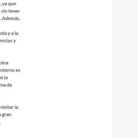
, ya que
sin tener
s. Además,
da y a la
encias y
bina
interno es
e la
rma de
isitar la
a gran
.