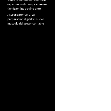
experiencia de comprar en una
tienda online de vino tinto
Asesoría Roncero: La
preparación digital: el nuevo
músculo del asesor contable