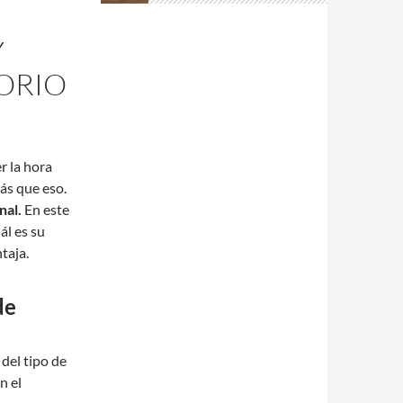
Y
ORIO
r la hora
ás que eso.
nal.
En este
ál es su
taja.
de
del tipo de
n el