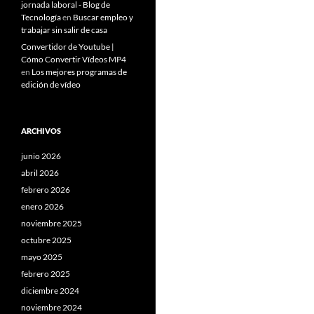
jornada laboral - Blog de
Tecnología
en
Buscar empleo y
trabajar sin salir de casa
Convertidor de Youtube |
Cómo Convertir Vídeos MP4
en
Los mejores programas de
edición de vídeo
ARCHIVOS
junio 2026
abril 2026
febrero 2026
enero 2026
noviembre 2025
octubre 2025
mayo 2025
febrero 2025
diciembre 2024
noviembre 2024