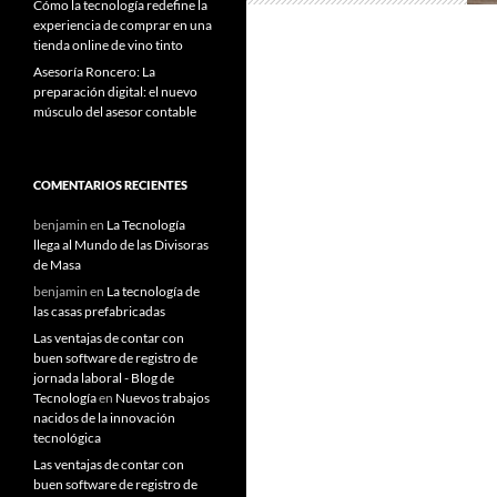
Cómo la tecnología redefine la
experiencia de comprar en una
tienda online de vino tinto
Asesoría Roncero: La
preparación digital: el nuevo
músculo del asesor contable
COMENTARIOS RECIENTES
benjamin
en
La Tecnología
llega al Mundo de las Divisoras
de Masa
benjamin
en
La tecnología de
las casas prefabricadas
Las ventajas de contar con
buen software de registro de
jornada laboral - Blog de
Tecnología
en
Nuevos trabajos
nacidos de la innovación
tecnológica
Las ventajas de contar con
buen software de registro de