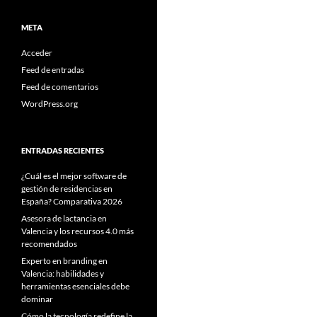
META
Acceder
Feed de entradas
Feed de comentarios
WordPress.org
ENTRADAS RECIENTES
¿Cuál es el mejor software de
gestión de residencias en
España? Comparativa 2026
Asesora de lactancia en
Valencia y los recursos 4.0 más
recomendados
Experto en branding en
Valencia: habilidades y
herramientas esenciales debe
dominar
Cómo la tecnología redefine la