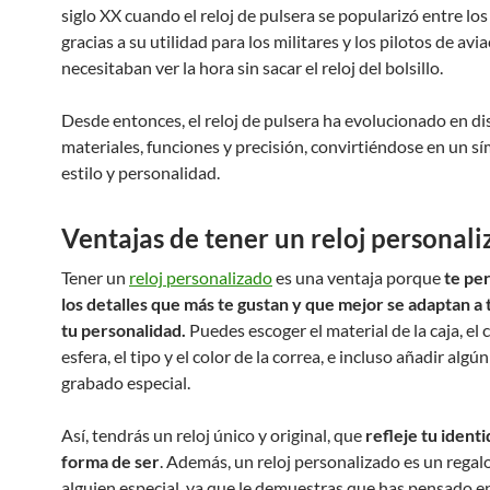
siglo XX cuando el reloj de pulsera se popularizó entre lo
gracias a su utilidad para los militares y los pilotos de avi
necesitaban ver la hora sin sacar el reloj del bolsillo.
Desde entonces, el reloj de pulsera ha evolucionado en di
materiales, funciones y precisión, convirtiéndose en un s
estilo y personalidad.
Ventajas de tener un reloj personal
Tener un
reloj personalizado
es una ventaja porque
te per
los detalles que más te gustan y que mejor se adaptan a 
tu personalidad.
Puedes escoger el material de la caja, el c
esfera, el tipo y el color de la correa, e incluso añadir alg
grabado especial.
Así, tendrás un reloj único y original, que
refleje tu identi
forma de ser
. Además, un reloj personalizado es un regalo
alguien especial, ya que le demuestras que has pensado e