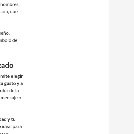
s hombres,
ación, que
seño,
ímbolo de
izado
mite elegir
tu gusto y a
olor de la
ún mensaje o
dad y tu
 ideal para
n sus