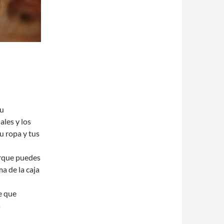
tu
ales y los
u ropa y tus
orque puedes
ma de la caja
e que
s