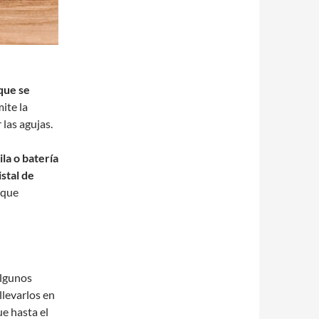
que se
ite la
 las agujas.
ila o batería
stal de
 que
algunos
llevarlos en
ue hasta el