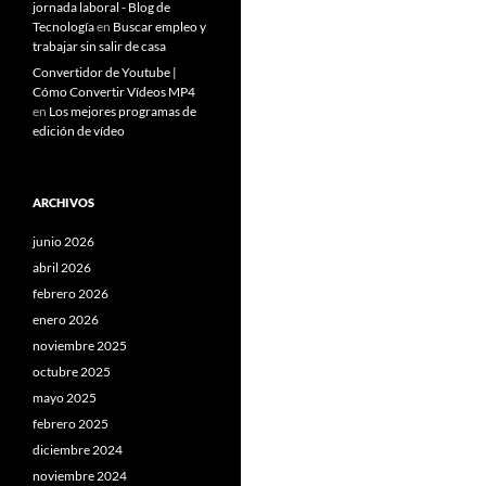
jornada laboral - Blog de
Tecnología
en
Buscar empleo y
trabajar sin salir de casa
Convertidor de Youtube |
Cómo Convertir Vídeos MP4
en
Los mejores programas de
edición de vídeo
ARCHIVOS
junio 2026
abril 2026
febrero 2026
enero 2026
noviembre 2025
octubre 2025
mayo 2025
febrero 2025
diciembre 2024
noviembre 2024