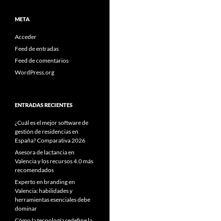
META
Acceder
Feed de entradas
Feed de comentarios
WordPress.org
ENTRADAS RECIENTES
¿Cuál es el mejor software de
gestión de residencias en
España? Comparativa 2026
Asesora de lactancia en
Valencia y los recursos 4.0 más
recomendados
Experto en branding en
Valencia: habilidades y
herramientas esenciales debe
dominar
Cómo la tecnología redefine la