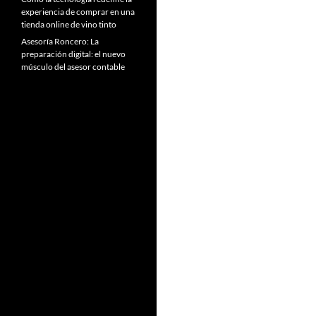
experiencia de comprar en una
tienda online de vino tinto
Asesoría Roncero: La
preparación digital: el nuevo
músculo del asesor contable