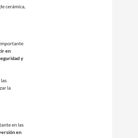
de cerámica,
e importante
ir en
seguridad y
 las
zar la
tante en las
versión en