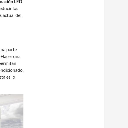
minación LED
educir los
s actual del
una parte
. Hacer una
permitan
condicionado,
ta es lo