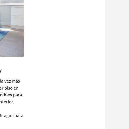
y
ada vez más
er piso en
enibles
para
nterior.
de agua para