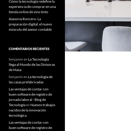
Cómo la tecnología redefine la
experiencia de comprar en una
tienda online de vino tinto
Asesoría Roncero: La
preparación digital: el nuevo
músculo del asesor contable
COMENTARIOS RECIENTES
benjamin
en
La Tecnología
llega al Mundo de las Divisoras
de Masa
benjamin
en
La tecnología de
las casas prefabricadas
Las ventajas de contar con
buen software de registro de
jornada laboral - Blog de
Tecnología
en
Nuevos trabajos
nacidos de la innovación
tecnológica
Las ventajas de contar con
buen software de registro de