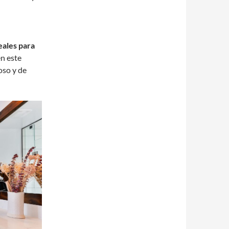
eales para
n este
oso y de