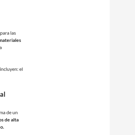
para las
 materiales
a
incluyen: el
al
rma de un
s de alta
o.