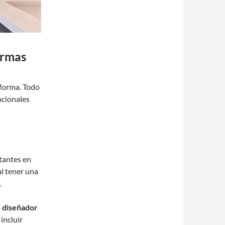
ormas
eforma. Todo
ncionales
tantes en
l tener una
.
n diseñador
incluir