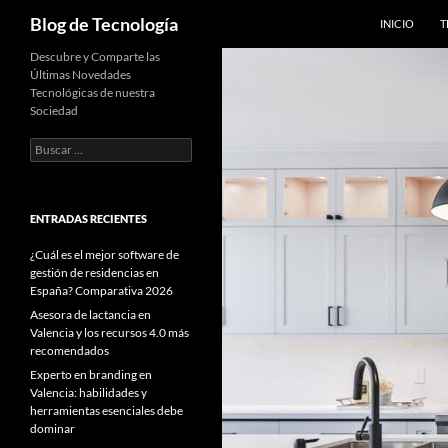
SALTAR AL C
Buscar
Blog de Tecnología
INICIO
T
Descubre y Comparte las
Últimas Novedades
Tecnológicas de nuestra
Sociedad
Buscar:
ENTRADAS RECIENTES
¿Cuál es el mejor software de
gestión de residencias en
España? Comparativa 2026
Asesora de lactancia en
Valencia y los recursos 4.0 más
recomendados
Experto en branding en
Valencia: habilidades y
herramientas esenciales debe
dominar