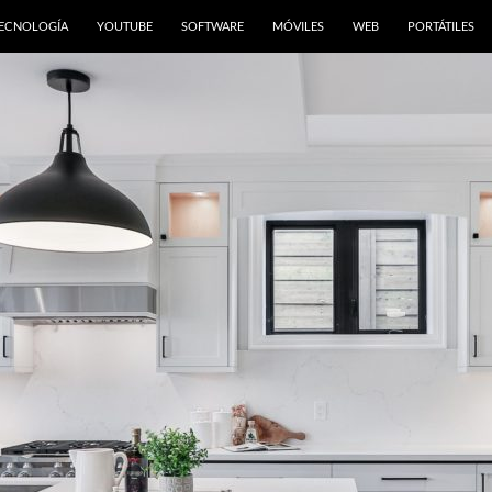
ONTENIDO
ECNOLOGÍA
YOUTUBE
SOFTWARE
MÓVILES
WEB
PORTÁTILES