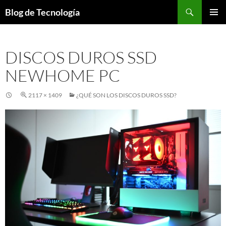
Buscar
Blog de Tecnología
SALTAR
MENÚ
AL
PRINCI
CONTENIDO
DISCOS DUROS SSD
NEWHOME PC
2117 × 1409
¿QUÉ SON LOS DISCOS DUROS SSD?