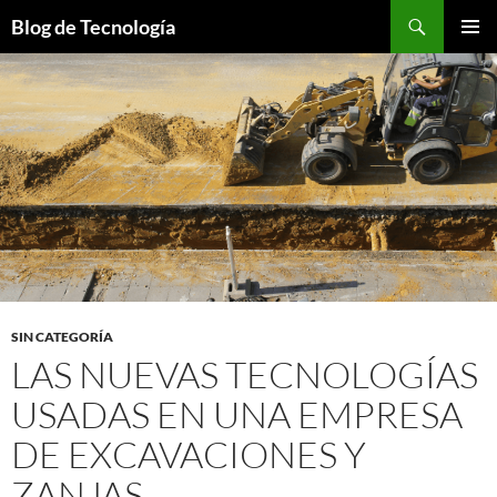
Buscar
Blog de Tecnología
SALTAR
MENÚ
AL
PRINCI
CONTENIDO
SIN CATEGORÍA
LAS NUEVAS TECNOLOGÍAS
USADAS EN UNA EMPRESA
DE EXCAVACIONES Y
ZANJAS