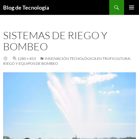
Buscar
Blog de Tecnología
SALTAR
MENÚ
AL
PRINCI
CONTENIDO
SISTEMAS DE RIEGO Y
BOMBEO
1280 × 853
INNOVACIÓN TECNOLÓGICA EN TRUFICULTURA:
RIEGO Y EQUIPOS DE BOMBEO