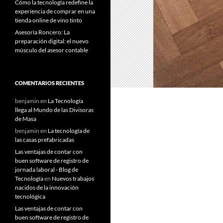
Cómo la tecnología redefine la
experiencia de comprar en una
tienda online de vino tinto
Asesoría Roncero: La
preparación digital: el nuevo
músculo del asesor contable
COMENTARIOS RECIENTES
benjamin
en
La Tecnología
llega al Mundo de las Divisoras
de Masa
benjamin
en
La tecnología de
las casas prefabricadas
Las ventajas de contar con
buen software de registro de
jornada laboral - Blog de
Tecnología
en
Nuevos trabajos
nacidos de la innovación
tecnológica
Las ventajas de contar con
buen software de registro de