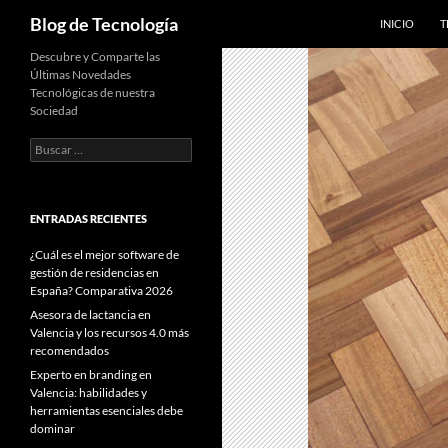
SALTAR AL C
Buscar
Blog de Tecnología
INICIO
T
Descubre y Comparte las
Últimas Novedades
Tecnológicas de nuestra
Sociedad
Buscar:
ENTRADAS RECIENTES
¿Cuál es el mejor software de
gestión de residencias en
España? Comparativa 2026
Asesora de lactancia en
Valencia y los recursos 4.0 más
recomendados
Experto en branding en
Valencia: habilidades y
herramientas esenciales debe
dominar