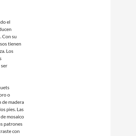
do el
oducen
. Con su
isos tienen
za. Los
s
 ser
quets
oro o
ón de madera
os pies. Las
s de mosaico
us patrones
traste con