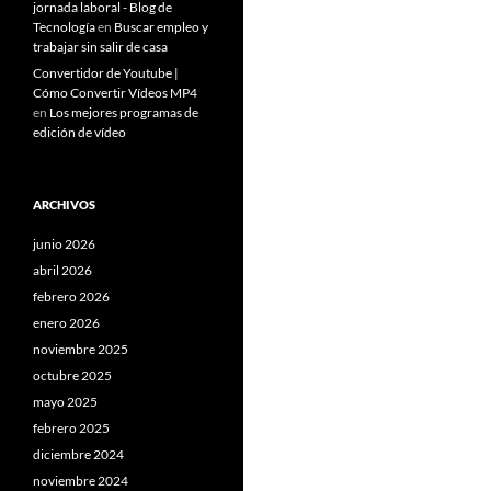
jornada laboral - Blog de
Tecnología
en
Buscar empleo y
trabajar sin salir de casa
Convertidor de Youtube |
Cómo Convertir Vídeos MP4
en
Los mejores programas de
edición de vídeo
ARCHIVOS
junio 2026
abril 2026
febrero 2026
enero 2026
noviembre 2025
octubre 2025
mayo 2025
febrero 2025
diciembre 2024
noviembre 2024