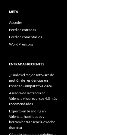
META
Acceder
Feed de entradas
Feed de comentarios
WordPress.org
ENTRADAS RECIENTES
¿Cuál es el mejor software de
gestión de residencias en
España? Comparativa 2026
Asesora de lactancia en
Valencia y los recursos 4.0 más
recomendados
Experto en branding en
Valencia: habilidades y
herramientas esenciales debe
dominar
Cómo la tecnología redefine la