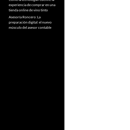
experiencia de comprar en una
tienda online de vino tinto
Asesoría Roncero: La
preparación digital: el nuevo
músculo del asesor contable