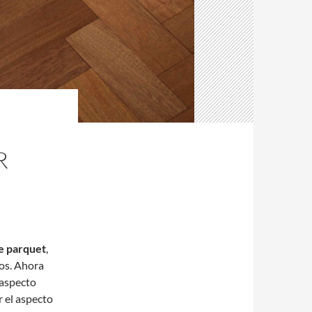
R
de parquet
,
os. Ahora
 aspecto
r el aspecto