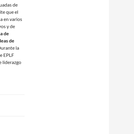
cuadas de
ite que el
a en varios
vos y de
na de
deas de
Durante la
de EPLF
 liderazgo