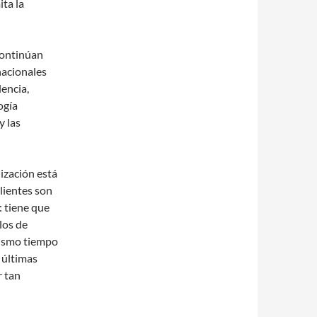
ita la
ontinúan
nacionales
lencia,
ogía
y las
lización está
lientes son
: tiene que
los de
 mismo tiempo
 últimas
r tan