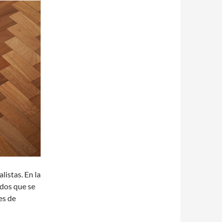
istas. En la
ados que se
es de