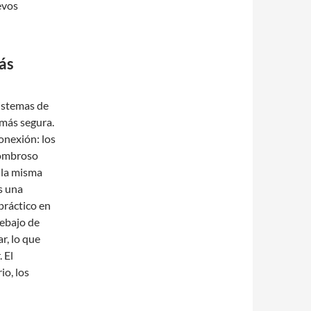
evos
ás
istemas de
 más segura.
onexión: los
sombroso
 la misma
s una
práctico en
debajo de
r, lo que
 El
io, los