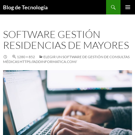
Buscar
Blog de Tecnología
SALTAR
MENÚ
AL
PRINCI
CONTENIDO
SOFTWARE GESTIÓN
RESIDENCIAS DE MAYORES
1280 × 852
ELEGIR UN SOFTWARE DE GESTIÓN DE CONSULTAS
MÉDICAS HTTPS://ADDINFORMATICA.COM/