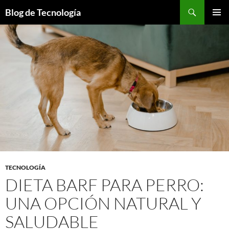
Buscar
Blog de Tecnología
SALTAR
MENÚ
AL
PRINCI
CONTENIDO
TECNOLOGÍA
DIETA BARF PARA PERRO:
UNA OPCIÓN NATURAL Y
SALUDABLE