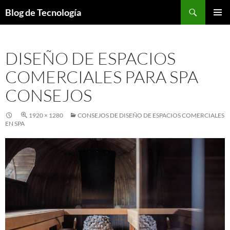
Buscar
Blog de Tecnología
SALTAR
MENÚ
AL
PRINCI
CONTENIDO
DISEÑO DE ESPACIOS
COMERCIALES PARA SPA
CONSEJOS
1920 × 1280
CONSEJOS DE DISEÑO DE ESPACIOS COMERCIALES
EN SPA